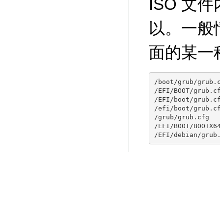
ISO 文
以。一般情
面的某一
/boot/grub/grub.c
/EFI/BOOT/grub.cf
/EFI/boot/grub.cf
/efi/boot/grub.cf
/grub/grub.cfg

/EFI/BOOT/BOOTX64