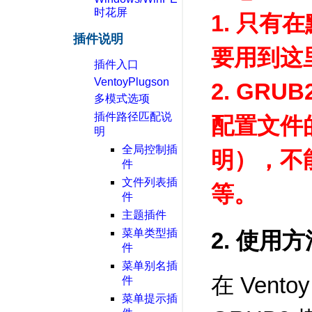
时花屏
1. 只
插件说明
要用到这里
插件入口
VentoyPlugson
2. GRU
多模式选项
插件路径匹配说
配置文件的
明
全局控制插
明），不能启
件
文件列表插
等。
件
主题插件
菜单类型插
2. 使用方
件
菜单别名插
在 Vent
件
菜单提示插