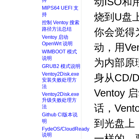
动ISO和
MIPS64 UEFI 支
烧到U盘
持
控制 Ventoy 搜索
路径方法总结
你会觉得为
Ventoy 启动
OpenWrt 说明
动，用Ve
WIMBOOT 模式
说明
为内部原
GRUB2 模式说明
Ventoy2Disk.exe
身从CD/
安装失败处理方
法
Vento
Ventoy2Disk.exe
升级失败处理方
话，Ven
法
Github CI版本说
到光盘上
明
FydeOS/CloudReady
说明
一样的。