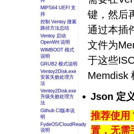
MIPS64 UEFI 支
键，然后再选
持
控制 Ventoy 搜索
通过本插件
路径方法总结
Ventoy 启动
文件为Me
OpenWrt 说明
WIMBOOT 模式
说明
于这些IS
GRUB2 模式说明
Ventoy2Disk.exe
Memdis
安装失败处理方
法
Ventoy2Disk.exe
Json 定
升级失败处理方
法
Github CI版本说
推荐使用 V
明
FydeOS/CloudReady
置，无需
说明