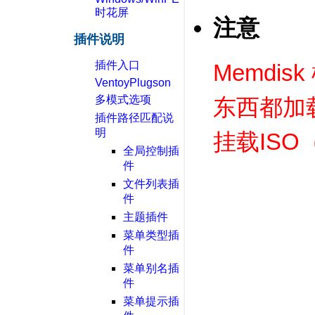
时花屏
注意
插件说明
插件入口
Memdi
VentoyPlugson
多模式选项
东西都加
插件路径匹配说
明
挂载ISO
全局控制插
件
文件列表插
件
主题插件
菜单类型插
件
菜单别名插
件
菜单提示插