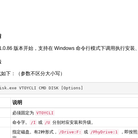
绍
oy 1.0.86 版本开始，支持在 Windows 命令行模式下调用执行
法
式如下：（参数不区分大小写）
说明
必须固定为
VTOYCLI
命令字。
或
分别对应安装和升级。
/I
/U
指定磁盘。有2种形式，
或
，即按照
/Drive:F:
/PhyDrive:1