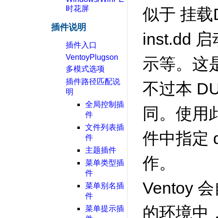
时花屏
似于 挂载
插件说明
inst.
插件入口
VentoyPlugson
示等。这
多模式选项
插件路径匹配说
不过本 D
明
全局控制插
同。使用此
件
文件列表插
件中指定 
件
主题插件
作。
菜单类型插
件
Ventoy
菜单别名插
件
的环境中
菜单提示插