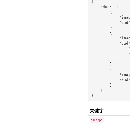
{

    "dud": [

        {

            "imag
            "dud"
        },

        {

            "imag
            "dud"
                "
                "
            ]

        },

        {

            "imag
            "dud"
        }

    ]

关键字
image