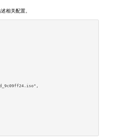
描述相关配置。
_9c09ff24.iso",
