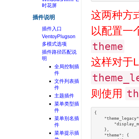
时花屏
这两种方
插件说明
以配置一
插件入口
VentoyPlugson
theme
多模式选项
插件路径匹配说
明
这样对于Le
全局控制插
件
theme_l
文件列表插
件
则使用
th
主题插件
菜单类型插
件
{

菜单别名插
    "theme_legacy"
        "display_m
件
    },

菜单提示插
    "theme": {
