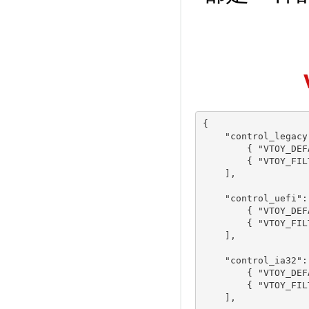
{

    "control_legacy"
        { "VTOY_DEF
        { "VTOY_FIL
    ],

    "control_uefi": 
        { "VTOY_DEF
        { "VTOY_FIL
    ],

    "control_ia32": 
        { "VTOY_DEF
        { "VTOY_FIL
    ],
