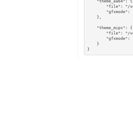
    "theme_aa64": {

        "file": "/v
        "gfxmode": 
    },

    "theme_mips": {

        "file": "/v
        "gfxmode": 
    }
