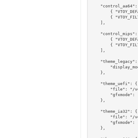
    "control_aa64": 
        { "VTOY_DEF
        { "VTOY_FIL
    ],

    "control_mips": 
        { "VTOY_DEF
        { "VTOY_FIL
    ],

    "theme_legacy": 
        "display_mo
    },

    "theme_uefi": {

        "file": "/v
        "gfxmode": 
    },

    "theme_ia32": {

        "file": "/v
        "gfxmode": "
    },
